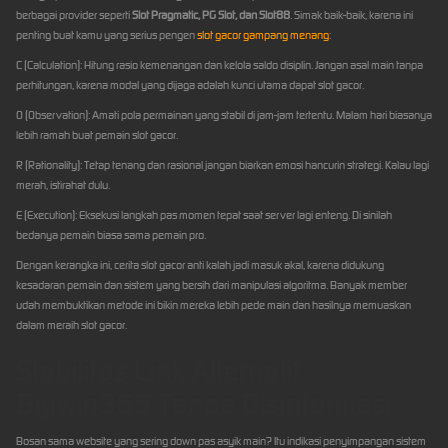
berbagai provider seperti
Slot Pragmatic, PG Slot, dan Slot88
. Simak baik-baik, karena ini
penting buat kamu yang serius pengen
slot gacor gampang menang
:
C (Calculation): Hitung rasio kemenangan dan kelola saldo disiplin. Jangan asal main tanpa
perhitungan, karena modal yang dijaga adalah kunci utama dapat slot gacor.
O (Observation): Amati pola permainan yang stabil di jam-jam tertentu. Malam hari biasanya
lebih ramah buat pemain slot gacor.
R (Rationality): Tetap tenang dan rasional jangan biarkan emosi hancurin strategi. Kalau lagi
merah, istirahat dulu.
E (Execution): Eksekusi langkah pas momen tepat saat server lagi enteng. Di sinilah
bedanya pemain biasa sama pemain pro.
Dengan kerangka ini, cerita slot gacor anti kalah jadi masuk akal, karena didukung
kesadaran pemain dan sistem yang bersih dari manipulasi algoritma. Banyak member
udah membuktikan metode ini bikin mereka lebih pede main dan hasilnya memuaskan
dalam meraih slot gacor.
Stabilitas Link Alternatif
Bigwin365 Tanpa Disinformasi
Bosan sama website yang sering down pas asyik main? Itu indikasi penyimpangan sistem