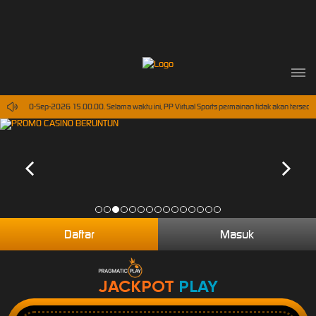
ampai 30-Sep-2026 15.00.00. Selama waktu ini, PP Virtual Sports permainan tidak akan tersedi
Daftar
Masuk
JACKPOT
PLAY